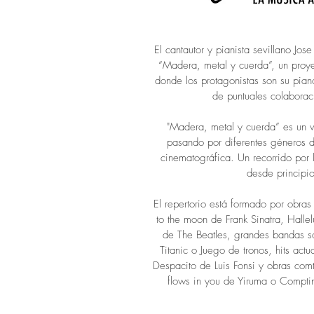
El cantautor y pianista sevillano Jo
“Madera, metal y cuerda”, un proye
donde los protagonistas son su pian
de puntuales colaboraci
"Madera, metal y cuerda” es un vi
pasando por diferentes géneros d
cinematográfica. Un recorrido por
desde principio
El repertorio está formado por obra
to the moon de Frank Sinatra, Hall
de The Beatles, grandes bandas s
Titanic o Juego de tronos, hits ac
Despacito de Luis Fonsi y obras co
flows in you de Yiruma o Comptin